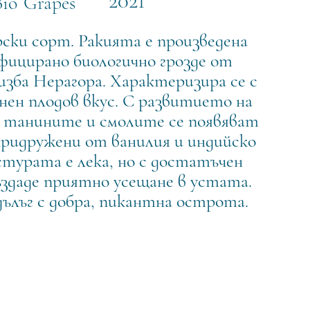
2021
Bio
Grapes
ски сорт. Ракията е произведена
ицирано биологично грозде от
изба Нерагора. Характеризира се с
нен плодов вкус. С развитието на
 танините и смолите се появяват
 придружени от ванилия и индийско
стурата е лека, но с достатъчен
създаде приятно усещане в устата.
ълъг с добра, пикантна острота.