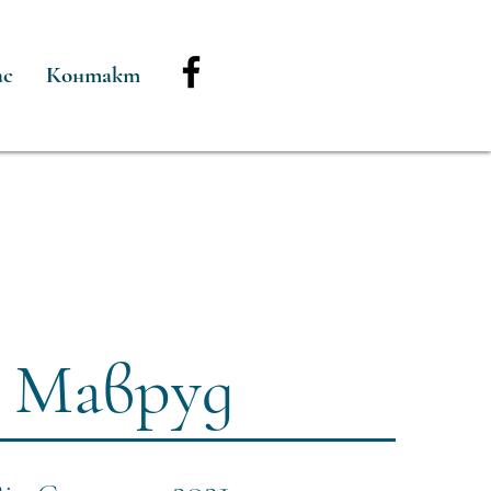
ас
Контакт
Мавруд