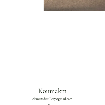
Контакт
clemansdistillery@gmail.com